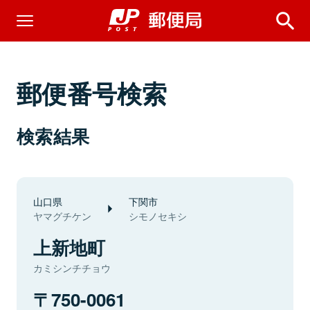
郵便番号検索
検索結果
山口県
下関市
ヤマグチケン
シモノセキシ
上新地町
カミシンチチョウ
750-0061