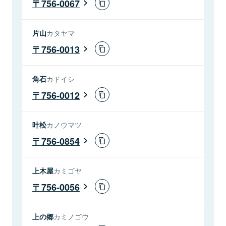
756-0067
片山
カタヤマ
756-0013
角石
カドイシ
756-0012
叶松
カノウマツ
756-0854
上木屋
カミゴヤ
756-0056
上の郷
カミノゴウ