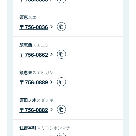
須恵
スエ
756-0836
須恵西
スエニシ
756-0862
須恵東
スエヒガシ
756-0889
須田ノ木
スダノキ
756-0882
住吉本町
スミヨシホンマチ