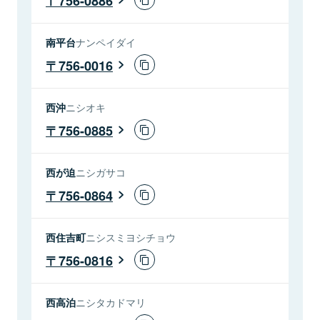
756-0886
南平台
ナンペイダイ
756-0016
西沖
ニシオキ
756-0885
西が迫
ニシガサコ
756-0864
西住吉町
ニシスミヨシチョウ
756-0816
西高泊
ニシタカドマリ