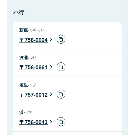
ハ行
萩森
ハギモリ
756-0024
波瀬
ハゼ
756-0861
埴生
ハブ
757-0012
浜
ハマ
756-0043