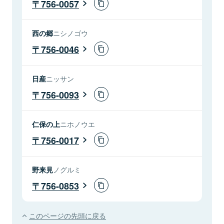
756-0057
西の郷
ニシノゴウ
756-0046
日産
ニッサン
756-0093
仁保の上
ニホノウエ
756-0017
野来見
ノグルミ
756-0853
このページの先頭に戻る