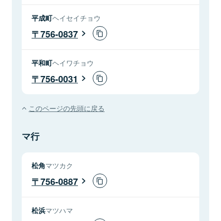
平成町
ヘイセイチョウ
756-0837
平和町
ヘイワチョウ
756-0031
このページの先頭に戻る
マ行
松角
マツカク
756-0887
松浜
マツハマ