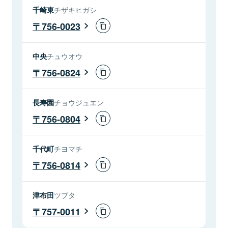
千崎東
チザキヒガシ
756-0023
中央
チュウオウ
756-0824
長寿園
チョウジュエン
756-0804
千代町
チヨマチ
756-0814
津布田
ツブタ
757-0011