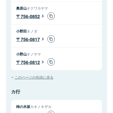
奥若山
オクワカヤマ
756-0852
小野田
オノダ
756-0817
小野山
オノヤマ
756-0812
このページの先頭に戻る
カ行
柿の木坂
カキノキザカ