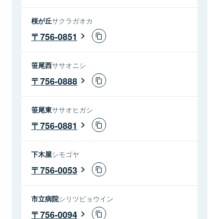
桜が丘
サクラガオカ
756-0851
笹尾西
ササオニシ
756-0888
笹尾東
ササオヒガシ
756-0881
下木屋
シモゴヤ
756-0053
市立病院
シリツビョウイン
756-0094