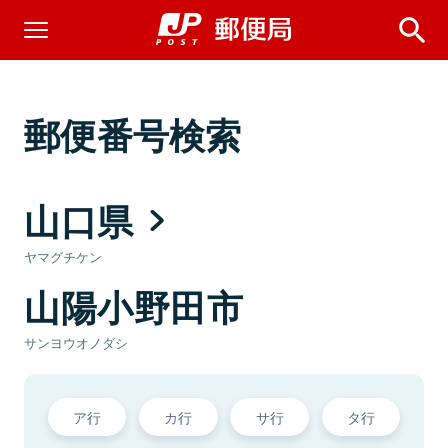
郵便番号検索
山口県
ヤマグチケン
山陽小野田市
サンヨウオノダシ
ア行
カ行
サ行
タ行