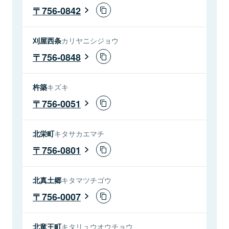
756-0842
刈屋西条
カリヤニシジョウ
756-0848
杵築
キズキ
756-0051
北栄町
キタサカエマチ
756-0801
北真土郷
キタマツチゴウ
756-0007
北竜王町
キタリュウオウチョウ