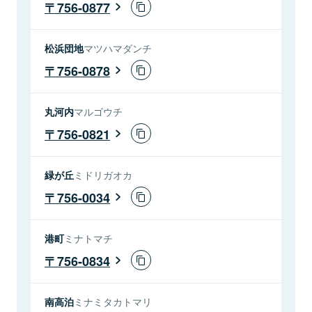
756-0877
松浜団地
マツハマダンチ
756-0878
丸河内
マルゴウチ
756-0821
緑が丘
ミドリガオカ
756-0034
港町
ミナトマチ
756-0834
南高泊
ミナミタカトマリ