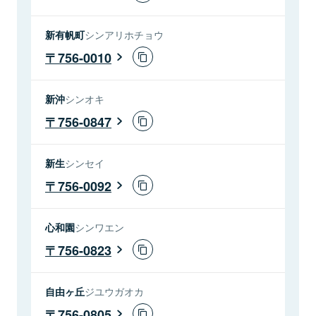
新有帆町
シンアリホチョウ
756-0010
新沖
シンオキ
756-0847
新生
シンセイ
756-0092
心和園
シンワエン
756-0823
自由ヶ丘
ジユウガオカ
756-0805