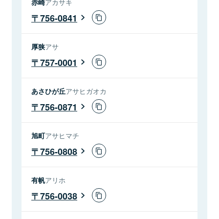
赤崎
アカサキ
756-0841
厚狭
アサ
757-0001
あさひが丘
アサヒガオカ
756-0871
旭町
アサヒマチ
756-0808
有帆
アリホ
756-0038