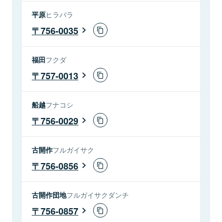
平原
ヒラバラ
756-0035
福田
フクダ
757-0013
船越
フナコシ
756-0029
古開作
フルガイサク
756-0856
古開作団地
フルガイサクダンチ
756-0857