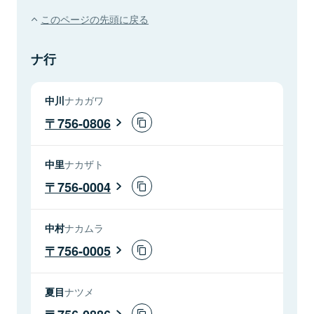
このページの先頭に戻る
ナ行
中川
ナカガワ
756-0806
中里
ナカザト
756-0004
中村
ナカムラ
756-0005
夏目
ナツメ