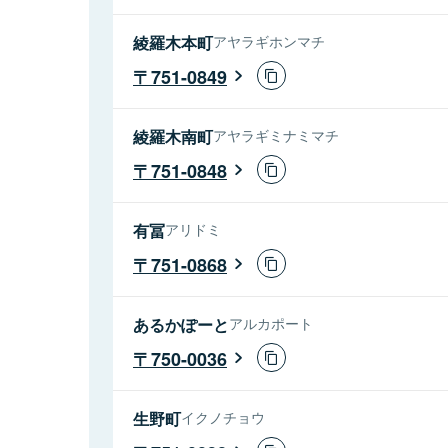
綾羅木本町
アヤラギホンマチ
751-0849
綾羅木南町
アヤラギミナミマチ
751-0848
有冨
アリドミ
751-0868
あるかぽーと
アルカポート
750-0036
生野町
イクノチョウ