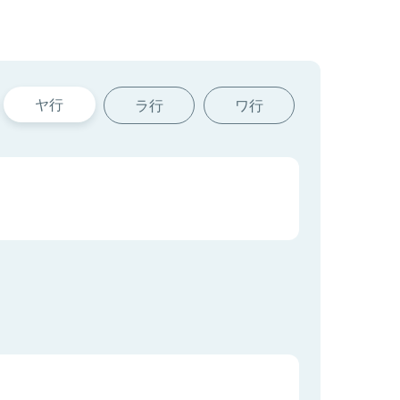
ヤ行
ラ行
ワ行