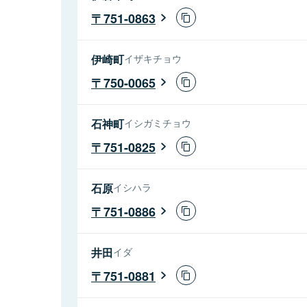
751-0863
伊崎町
イザキチョウ
750-0065
石神町
イシガミチョウ
751-0825
石原
イシハラ
751-0886
井田
イダ
751-0881