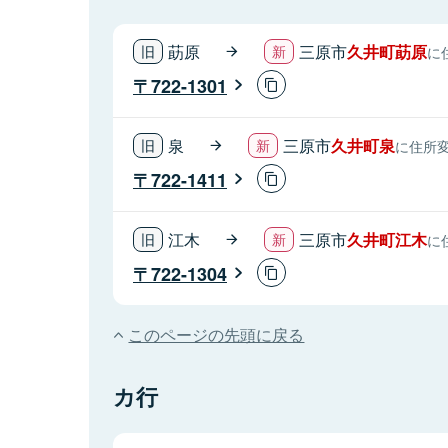
莇原
三原市
久井町莇原
に
722-1301
泉
三原市
久井町泉
に住所
722-1411
江木
三原市
久井町江木
に
722-1304
このページの先頭に戻る
カ行