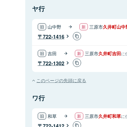
ヤ行
山中野
三原市
久井町山中
722-1416
吉田
三原市
久井町吉田
に
722-1302
このページの先頭に戻る
ワ行
和草
三原市
久井町和草
に
722-1412