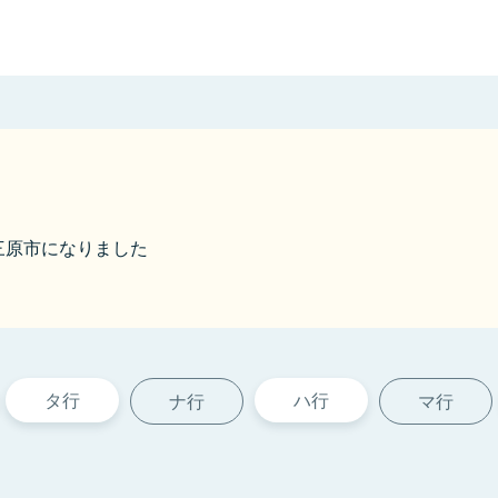
ら三原市になりました
タ行
ハ行
ナ行
マ行