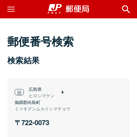
郵便番号検索
検索結果
広島県
ヒロシマケン
御調郡向島町
ミツギグンムカイシマチョウ
722-0073