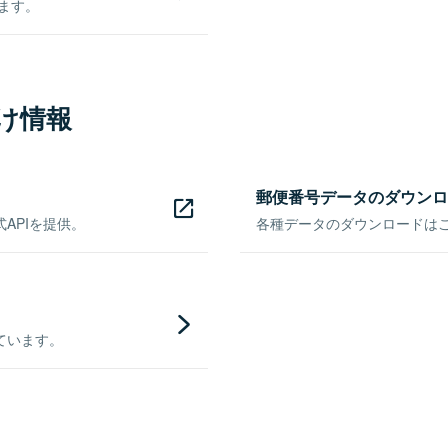
きます。
け情報
郵便番号データのダウンロ
APIを提供。
各種データのダウンロードはこち
ています。