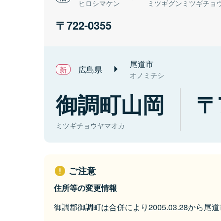
ヒロシマケン
ミツギグンミツギチョ
722-0355
尾道市
広島県
オノミチシ
御調町山岡
ミツギチョウヤマオカ
ご注意
住所等の変更情報
御調郡御調町は合併により2005.03.28から