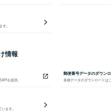
きます。
け情報
郵便番号データのダウンロ
APIを提供。
各種データのダウンロードはこち
ています。