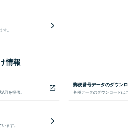
きます。
け情報
郵便番号データのダウンロ
APIを提供。
各種データのダウンロードはこち
ています。