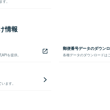
きます。
け情報
郵便番号データのダウンロ
APIを提供。
各種データのダウンロードはこち
ています。