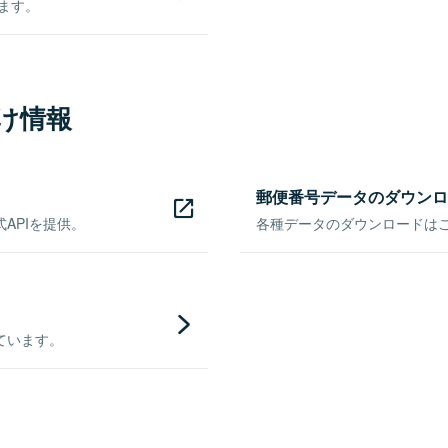
きます。
け情報
郵便番号データのダウンロ
APIを提供。
各種データのダウンロードはこち
ています。