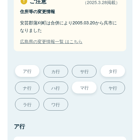
ご注意
（2025.3.28掲載）
住所等の変更情報
安芸郡蒲刈町は合併により2005.03.20から呉市に
なりました
広島県の変更情報一覧 はこちら
ア行
タ行
カ行
サ行
マ行
ナ行
ハ行
ヤ行
ラ行
ワ行
ア行