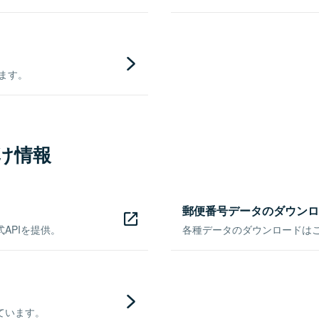
きます。
け情報
郵便番号データのダウンロ
APIを提供。
各種データのダウンロードはこち
ています。