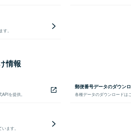
きます。
け情報
郵便番号データのダウンロ
APIを提供。
各種データのダウンロードはこち
ています。