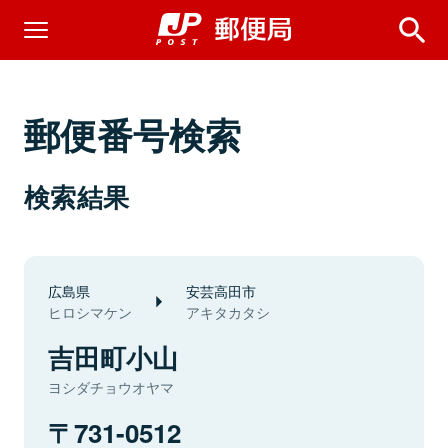
郵便番号検索
検索結果
広島県
安芸高田市
ヒロシマケン
アキタカタシ
吉田町小山
ヨシダチョウオヤマ
731-0512