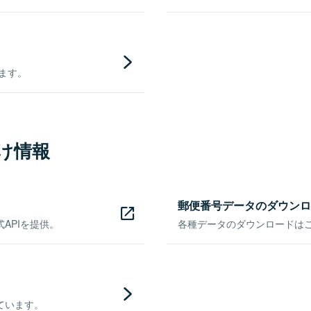
きます。
け情報
郵便番号データのダウンロ
APIを提供。
各種データのダウンロードはこち
ています。