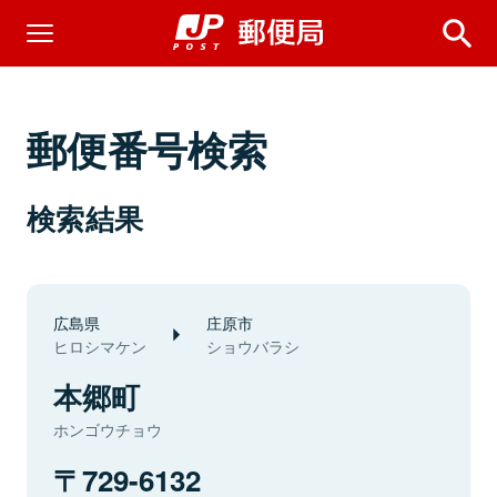
郵便番号検索
検索結果
広島県
庄原市
ヒロシマケン
ショウバラシ
本郷町
ホンゴウチョウ
729-6132