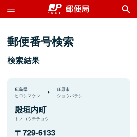
郵便番号検索
検索結果
広島県
庄原市
ヒロシマケン
ショウバラシ
殿垣内町
トノゴウチチョウ
729-6133