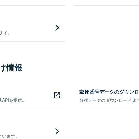
きます。
け情報
郵便番号データのダウンロ
APIを提供。
各種データのダウンロードはこち
ています。