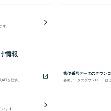
きます。
け情報
郵便番号データのダウンロ
APIを提供。
各種データのダウンロードはこち
ています。