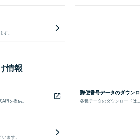
きます。
け情報
郵便番号データのダウンロ
APIを提供。
各種データのダウンロードはこち
ています。