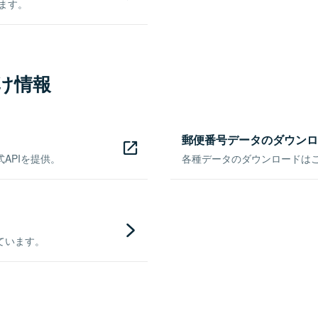
きます。
け情報
郵便番号データのダウンロ
APIを提供。
各種データのダウンロードはこち
ています。