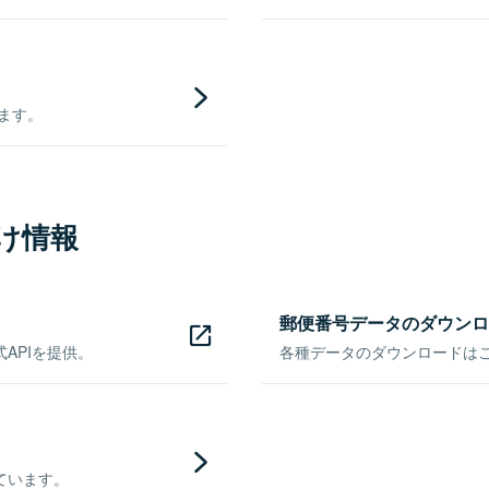
きます。
け情報
郵便番号データのダウンロ
APIを提供。
各種データのダウンロードはこち
ています。