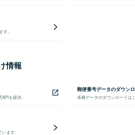
きます。
け情報
郵便番号データのダウンロ
APIを提供。
各種データのダウンロードはこち
ています。