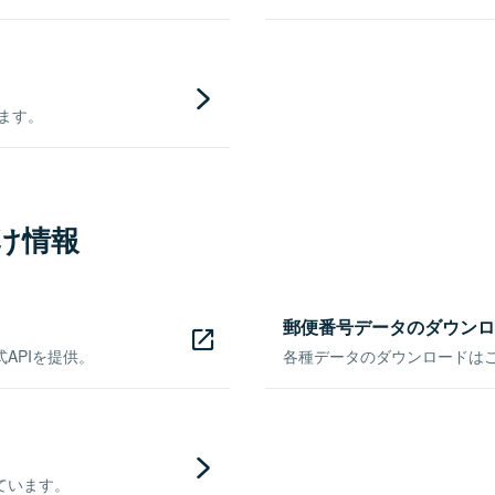
きます。
け情報
郵便番号データのダウンロ
APIを提供。
各種データのダウンロードはこち
ています。