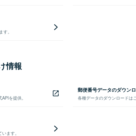
きます。
け情報
郵便番号データのダウンロ
APIを提供。
各種データのダウンロードはこち
ています。