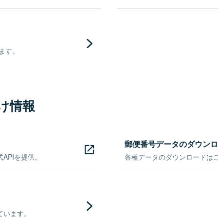
きます。
け情報
郵便番号データのダウンロ
APIを提供。
各種データのダウンロードはこち
ています。