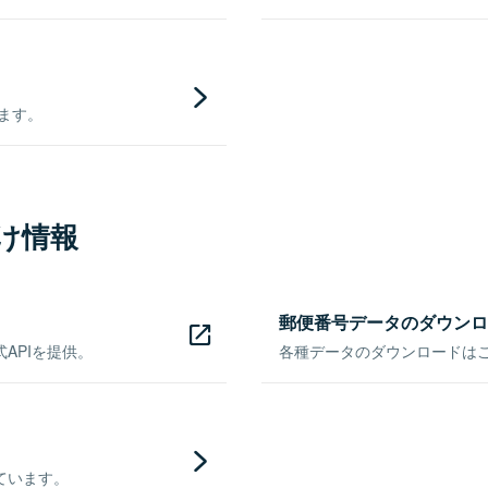
きます。
け情報
郵便番号データのダウンロ
APIを提供。
各種データのダウンロードはこち
ています。