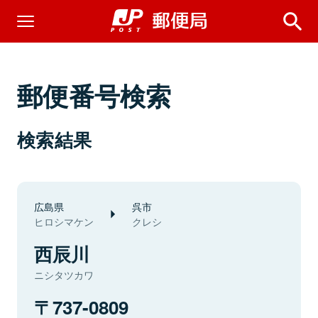
郵便番号検索
検索結果
広島県
呉市
ヒロシマケン
クレシ
西辰川
ニシタツカワ
737-0809