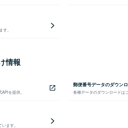
きます。
け情報
郵便番号データのダウンロ
APIを提供。
各種データのダウンロードはこち
ています。