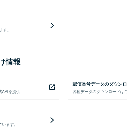
きます。
け情報
郵便番号データのダウンロ
APIを提供。
各種データのダウンロードはこち
ています。