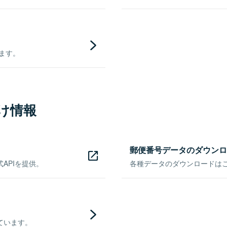
きます。
け情報
郵便番号データのダウンロ
APIを提供。
各種データのダウンロードはこち
ています。