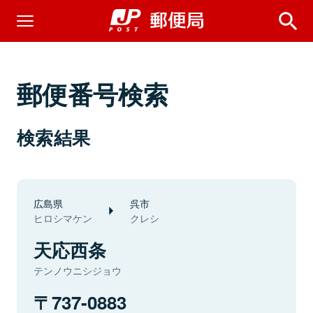
郵便番号検索
検索結果
広島県
呉市
ヒロシマケン
クレシ
天応西条
テンノウニシジョウ
737-0883