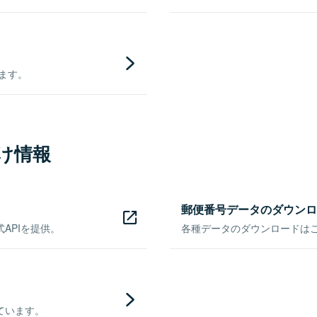
きます。
け情報
郵便番号データのダウンロ
APIを提供。
各種データのダウンロードはこち
ています。