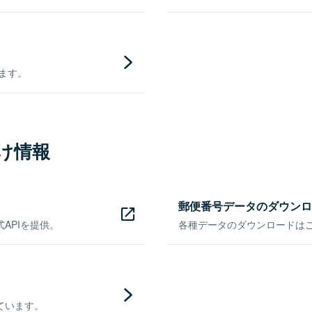
きます。
け情報
郵便番号データのダウンロ
APIを提供。
各種データのダウンロードはこち
ています。