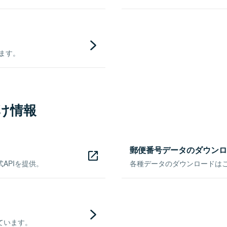
きます。
け情報
郵便番号データのダウンロ
APIを提供。
各種データのダウンロードはこち
ています。