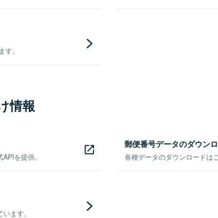
きます。
け情報
郵便番号データのダウンロ
APIを提供。
各種データのダウンロードはこち
ています。