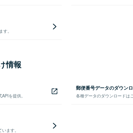
きます。
け情報
郵便番号データのダウンロ
APIを提供。
各種データのダウンロードはこち
ています。