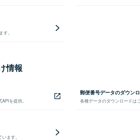
きます。
け情報
郵便番号データのダウンロ
APIを提供。
各種データのダウンロードはこち
ています。