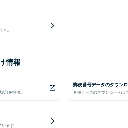
きます。
け情報
郵便番号データのダウンロ
APIを提供。
各種データのダウンロードはこち
ています。