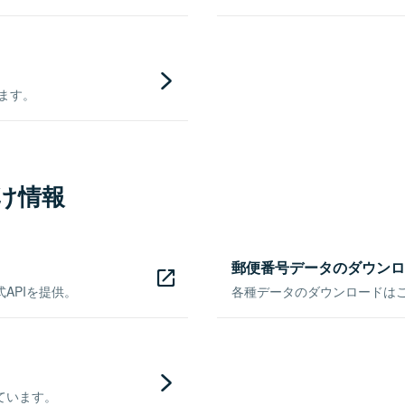
きます。
け情報
郵便番号データのダウンロ
APIを提供。
各種データのダウンロードはこち
ています。