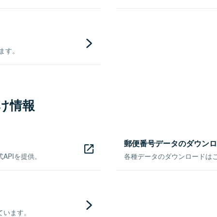
きます。
け情報
郵便番号データのダウンロ
APIを提供。
各種データのダウンロードはこち
ています。