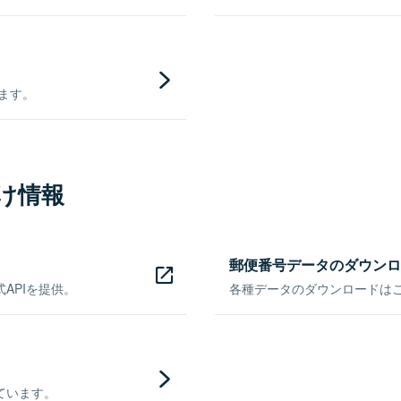
きます。
け情報
郵便番号データのダウンロ
APIを提供。
各種データのダウンロードはこち
ています。