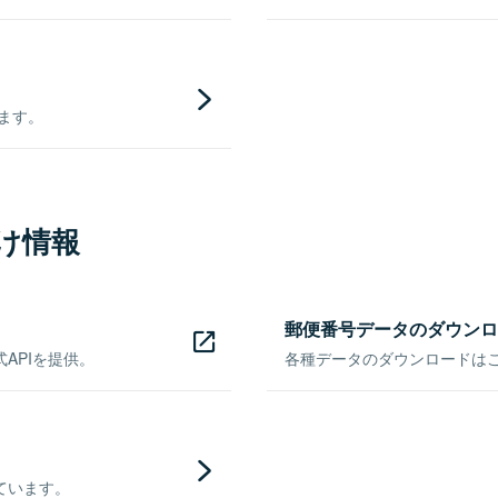
きます。
け情報
郵便番号データのダウンロ
APIを提供。
各種データのダウンロードはこち
ています。