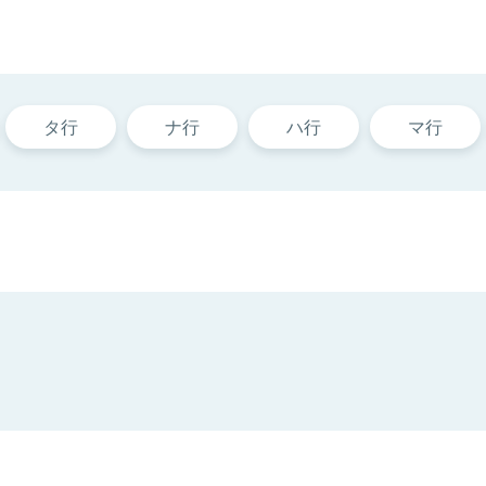
タ行
ナ行
ハ行
マ行