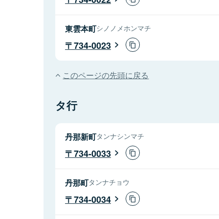
東雲本町
シノノメホンマチ
734-0023
このページの先頭に戻る
タ行
丹那新町
タンナシンマチ
734-0033
丹那町
タンナチョウ
734-0034