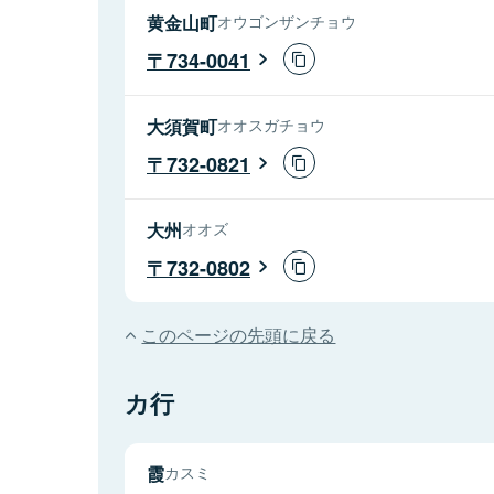
黄金山町
オウゴンザンチョウ
734-0041
大須賀町
オオスガチョウ
732-0821
大州
オオズ
732-0802
このページの先頭に戻る
カ行
霞
カスミ