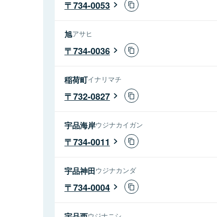
734-0053
旭
アサヒ
734-0036
稲荷町
イナリマチ
732-0827
宇品海岸
ウジナカイガン
734-0011
宇品神田
ウジナカンダ
734-0004
宇品西
ウジナニシ