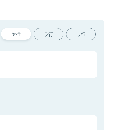
ヤ行
ラ行
ワ行