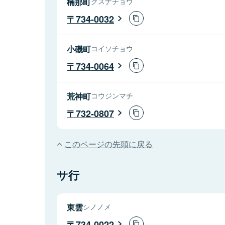
楠那町
クスナチョウ
734-0032
小磯町
コイソチョウ
734-0064
荒神町
コウジンマチ
732-0807
このページの先頭に戻る
サ行
東雲
シノノメ
734-0022