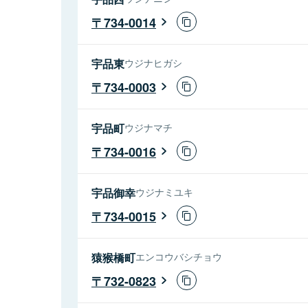
734-0014
宇品東
ウジナヒガシ
734-0003
宇品町
ウジナマチ
734-0016
宇品御幸
ウジナミユキ
734-0015
猿猴橋町
エンコウバシチョウ
732-0823