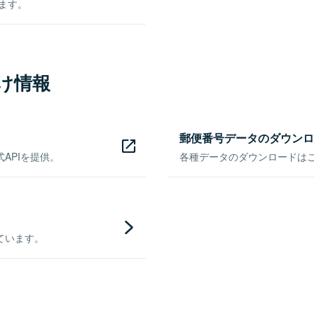
きます。
け情報
郵便番号データのダウンロ
APIを提供。
各種データのダウンロードはこち
ています。