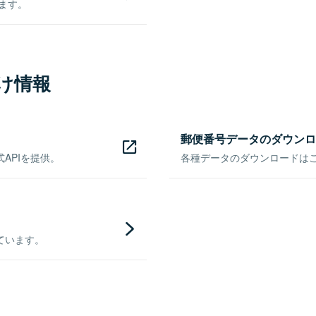
きます。
け情報
郵便番号データのダウンロ
APIを提供。
各種データのダウンロードはこち
ています。