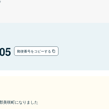
ウ
05
郵便番号をコピーする
久米郡美咲町になりました