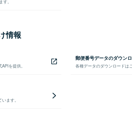
きます。
け情報
郵便番号データのダウンロ
APIを提供。
各種データのダウンロードはこち
ています。