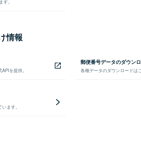
きます。
け情報
郵便番号データのダウンロ
APIを提供。
各種データのダウンロードはこち
ています。