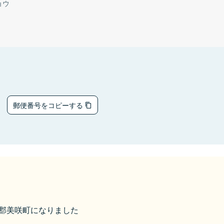
ョウ
3
郵便番号をコピーする
久米郡美咲町になりました