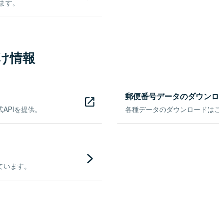
きます。
け情報
郵便番号データのダウンロ
APIを提供。
各種データのダウンロードはこち
ています。