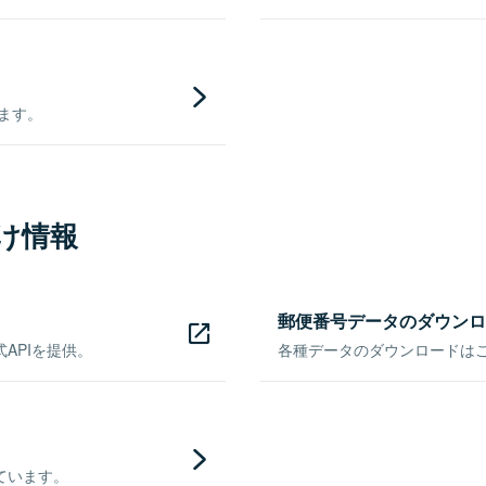
きます。
け情報
郵便番号データのダウンロ
APIを提供。
各種データのダウンロードはこち
ています。